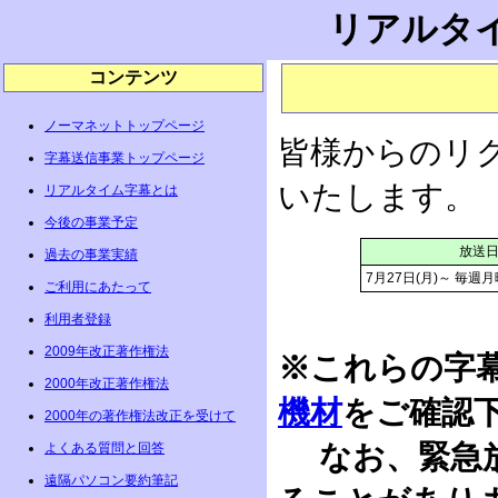
リアルタ
コンテンツ
ノーマネットトップページ
皆様からのリ
字幕送信事業トップページ
いたします。
リアルタイム字幕とは
今後の事業予定
放送
過去の事業実績
7月27日(月)～ 毎週月曜
ご利用にあたって
利用者登録
2009年改正著作権法
※これらの字
2000年改正著作権法
機材
をご確認
2000年の著作権法改正を受けて
なお、緊急放
よくある質問と回答
遠隔パソコン要約筆記